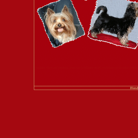
stránky věnované pejskům plemeny jorkšírský teriér, yorkshire terriér nebo jorkšír
Bland